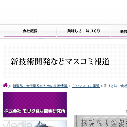
＞
新製品・食品開発のための技術情報
＞
主なマスコミ報道
＞香りと味で食