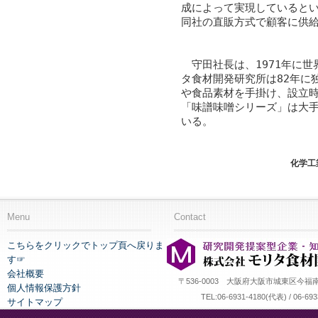
成によって実現していると
同社の直販方式で顧客に供
守田社長は、1971年に世
タ食材開発研究所は82年に
や食品素材を手掛け、設立
「味譜味噌シリーズ」は大
いる。
化学工
Menu
Contact
こちらをクリックでトップ頁へ戻りま
す☞
会社概要
〒536-0003 大阪府大阪市城東区今福
個人情報保護方針
TEL:06-6931-4180(代表) / 06-69
サイトマップ