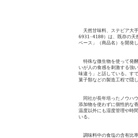
天然甘味料、ステビア大手
6931-4180）は、既
ベース」（商品名）を開発
特殊な微生物を使って発酵
いが人の食感を刺激する強
味違う」と話している。す
菓子類などの製造工程で隠
同社が長年培ったノウハウ
添加物を使わずに個性的な
温度以外にも湿度管理や時
いる。
調味料中の食塩の含有比率