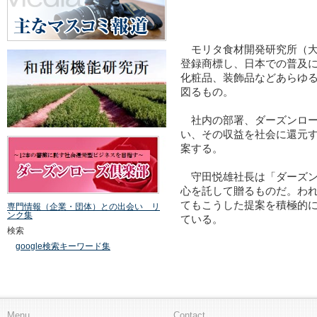
モリタ食材開発研究所（大
登録商標し、日本での普及に
化粧品、装飾品などあらゆ
図るもの。
社内の部署、ダーズンロー
い、その収益を社会に還元
案する。
守田悦雄社長は「ダーズン
心を託して贈るものだ。わ
てもこうした提案を積極的
専門情報（企業・団体）との出会い リ
ンク集
ている。
検索
google検索キーワード集
Menu
Contact