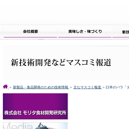
＞
新製品・食品開発のための技術情報
＞
主なマスコミ報道
＞12本のバラ「