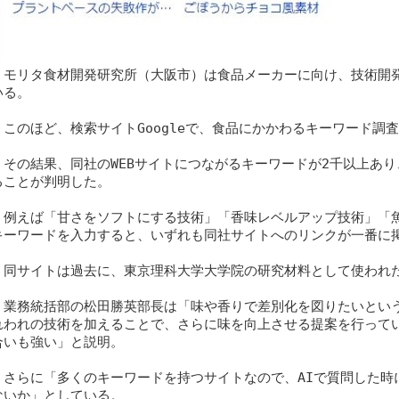
モリタ食材開発研究所（大阪市）は食品メーカーに向け、技術開
いる。
このほど、検索サイトGoogleで、食品にかかわるキーワード調
その結果、同社のWEBサイトにつながるキーワードが2千以上あ
ることが判明した。
例えば「甘さをソフトにする技術」「香味レベルアップ技術」「
キーワードを入力すると、いずれも同社サイトへのリンクが一番に
同サイトは過去に、東京理科大学大学院の研究材料として使われ
業務統括部の松田勝英部長は「味や香りで差別化を図りたいとい
れわれの技術を加えることで、さらに味を向上させる提案を行って
合いも強い」と説明。
さらに「多くのキーワードを持つサイトなので、AIで質問した時
ないか」としている。